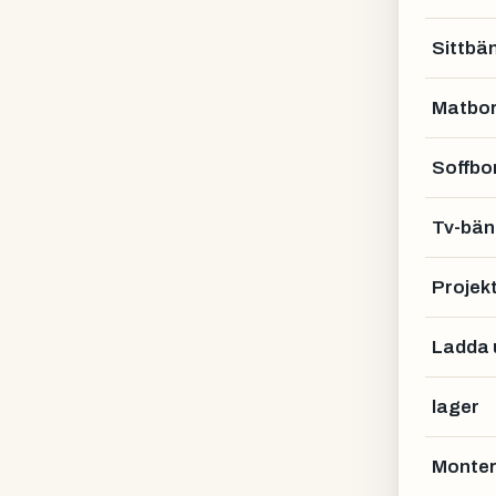
Sittbä
Matbo
Soffbo
Tv-bän
Projek
Ladda 
lager
Monter