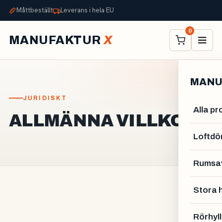
Måttbeställt
Leverans i hela EU
0
MANUFAKTUR
X
MANU
JURIDISKT
Alla pr
ALLMÄNNA VILLKOR.
Loftdö
Rumsa
Stora h
Rörhyl